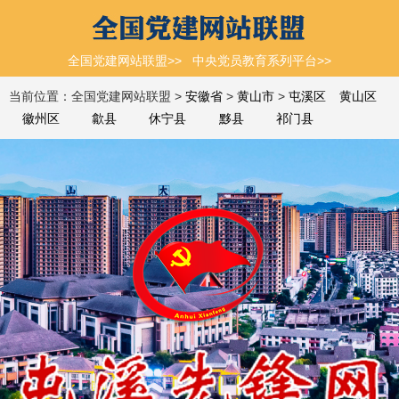
全国党建网站联盟>>
中央党员教育系列平台>>
当前位置：全国党建网站联盟 >
安徽省
>
黄山市
>
屯溪区
黄山区
徽州区
歙县
休宁县
黟县
祁门县