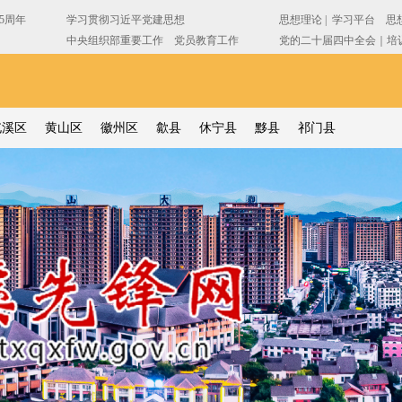
屯溪区
黄山区
徽州区
歙县
休宁县
黟县
祁门县