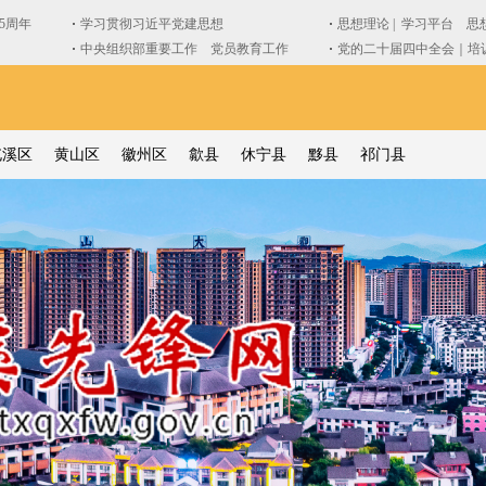
屯溪区
黄山区
徽州区
歙县
休宁县
黟县
祁门县