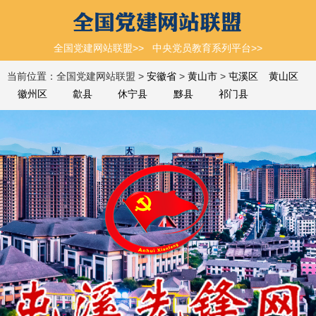
全国党建网站联盟>>
中央党员教育系列平台>>
当前位置：全国党建网站联盟 >
安徽省
>
黄山市
>
屯溪区
黄山区
徽州区
歙县
休宁县
黟县
祁门县