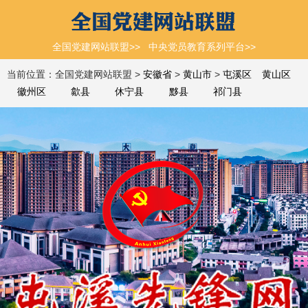
全国党建网站联盟>>
中央党员教育系列平台>>
当前位置：全国党建网站联盟 >
安徽省
>
黄山市
>
屯溪区
黄山区
徽州区
歙县
休宁县
黟县
祁门县