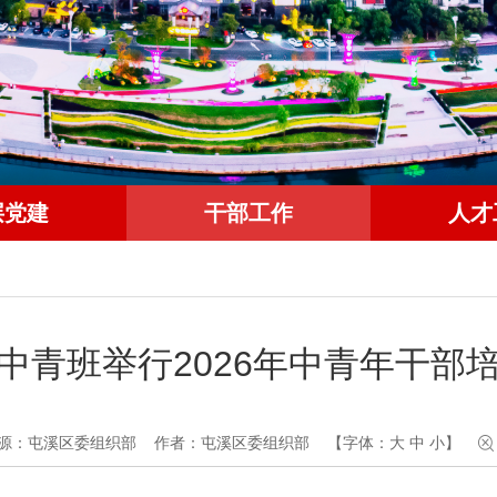
层党建
干部工作
人才
中青班举行2026年中青年干部
源：屯溪区委组织部
作者：屯溪区委组织部
【字体：
大
中
小
】