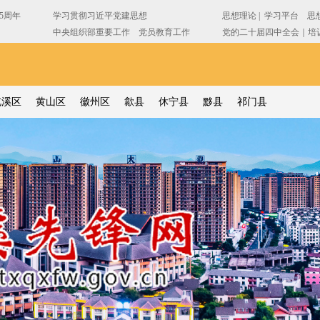
屯溪区
黄山区
徽州区
歙县
休宁县
黟县
祁门县