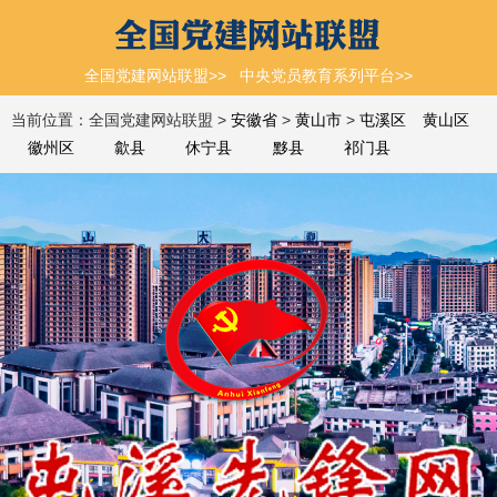
全国党建网站联盟>>
中央党员教育系列平台>>
当前位置：全国党建网站联盟 >
安徽省
>
黄山市
>
屯溪区
黄山区
徽州区
歙县
休宁县
黟县
祁门县