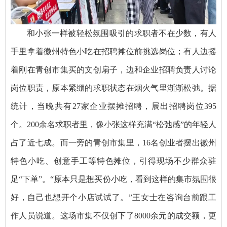
和小张一样被轻松氛围吸引的求职者不在少数，有人
手里拿着徽州特色小吃在招聘摊位前挑选岗位；有人边摇
着刚在青创市集买的文创扇子，边和企业招聘负责人讨论
岗位职责，原本紧绷的求职状态在烟火气里渐渐松弛。据
统计，当晚共有27家企业摆摊招聘，展出招聘岗位395
个。200余名求职者里，像小张这样充满“松弛感”的年轻人
占了近七成。而一旁的青创市集里，16名创业者摆出徽州
特色小吃、创意手工等特色摊位，引得现场不少群众驻
足“下单”。“原本只是想买份小吃，看到这样的集市氛围很
好，自己也想开个小店试试了。”王女士在咨询台前跟工
作人员说道。这场市集不仅创下了8000余元的成交额，更