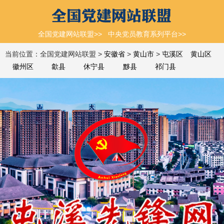
全国党建网站联盟>>
中央党员教育系列平台>>
当前位置：全国党建网站联盟 >
安徽省
>
黄山市
>
屯溪区
黄山区
徽州区
歙县
休宁县
黟县
祁门县