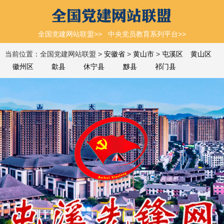
全国党建网站联盟>>
中央党员教育系列平台>>
当前位置：全国党建网站联盟 >
安徽省
>
黄山市
>
屯溪区
黄山区
徽州区
歙县
休宁县
黟县
祁门县