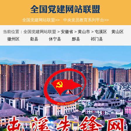
全国党建网站联盟>>
中央党员教育系列平台>>
当前位置：全国党建网站联盟 >
安徽省
>
黄山市
>
屯溪区
黄山区
徽州区
歙县
休宁县
黟县
祁门县