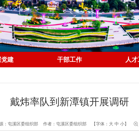
层党建
干部工作
人才
戴炜率队到新潭镇开展调研
源：屯溪区委组织部
作者：屯溪区委组织部
【字体：
大
中
小
】