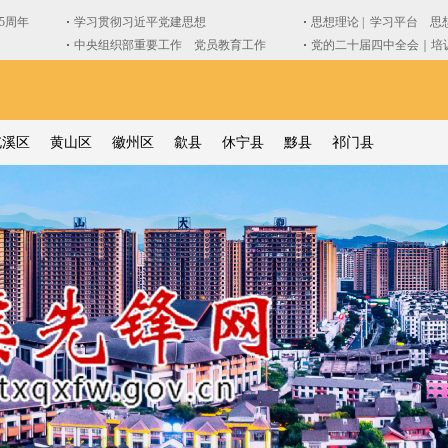
屯溪区
黄山区
徽州区
歙县
休宁县
黟县
祁门县