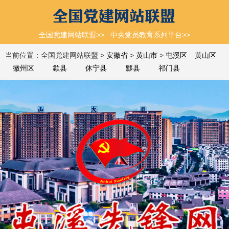
全国党建网站联盟>>
中央党员教育系列平台>>
当前位置：全国党建网站联盟 >
安徽省
>
黄山市
>
屯溪区
黄山区
徽州区
歙县
休宁县
黟县
祁门县