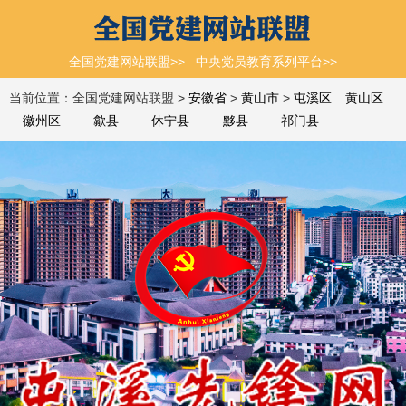
全国党建网站联盟>>
中央党员教育系列平台>>
当前位置：全国党建网站联盟 >
安徽省
>
黄山市
>
屯溪区
黄山区
徽州区
歙县
休宁县
黟县
祁门县