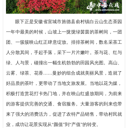
眼下正是安徽省宣城市旌德县俞村镇白云山生态茶园
一年中最美的时候，山坡上一拢拢绿茵茵的茶树间，一团
团、一簇簇映山红正肆意绽放。排排茶树间，数名采茶工
人分散其间，手起手落，采下一片片嫩叶。茶与花、红与
绿、人与景，碰撞出一幅生机勃勃的田园风光图。高山、
云雾、绿茶、花香……曼妙的组合成就美丽风景，造就了
好品质的茶叶，更带动了当地文旅发展。当地以花为媒，
积极打造赏花打卡热门地，并在映山红盛放期间，为前来
的游客提供完善的交通、食宿服务。大量游客的到来也带
来了强大的消费活力，促进了农特产品销售，带动村民就
业，成功让花景实现从“颜值”到“产值”的转变。