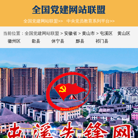
全国党建网站联盟>>
中央党员教育系列平台>>
当前位置：全国党建网站联盟 >
安徽省
>
黄山市
>
屯溪区
黄山区
徽州区
歙县
休宁县
黟县
祁门县