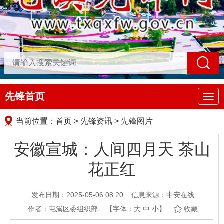
先锋首页
导
航
当前位置：
首页
>
先锋资讯
>
先锋图片
安徽宣城：人间四月天 茶山
花正红
发布日期：2025-05-06 08:20
信息来源：中安在线
作者：屯溪区委组织部
【字体：
大
中
小
】
收藏