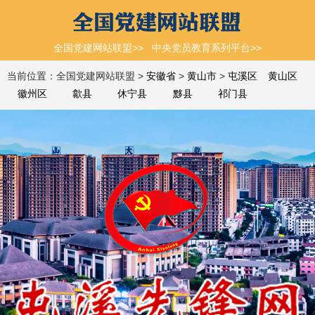
全国党建网站联盟>>
中央党员教育系列平台>>
当前位置：全国党建网站联盟 >
安徽省
>
黄山市
>
屯溪区
黄山区
徽州区
歙县
休宁县
黟县
祁门县