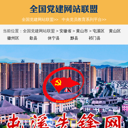
全国党建网站联盟>>
中央党员教育系列平台>>
当前位置：全国党建网站联盟 >
安徽省
>
黄山市
>
屯溪区
黄山区
徽州区
歙县
休宁县
黟县
祁门县