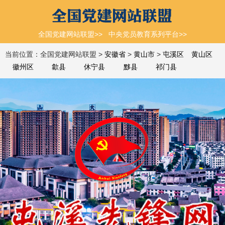
全国党建网站联盟>>
中央党员教育系列平台>>
当前位置：全国党建网站联盟 >
安徽省
>
黄山市
>
屯溪区
黄山区
徽州区
歙县
休宁县
黟县
祁门县