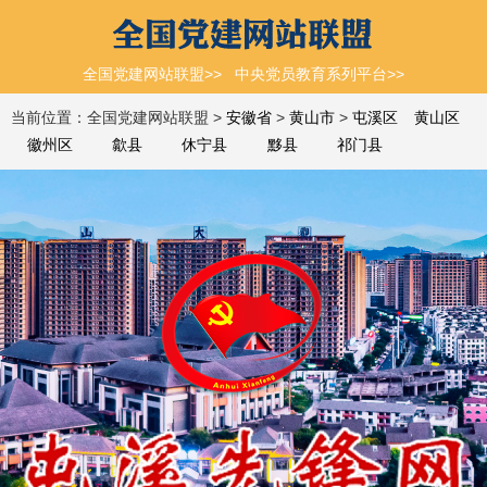
全国党建网站联盟>>
中央党员教育系列平台>>
当前位置：全国党建网站联盟 >
安徽省
>
黄山市
>
屯溪区
黄山区
徽州区
歙县
休宁县
黟县
祁门县