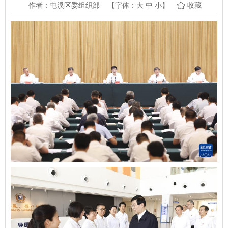
作者：屯溪区委组织部
【字体：
大
中
小
】
收藏