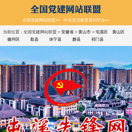
全国党建网站联盟>>
中央党员教育系列平台>>
当前位置：全国党建网站联盟 >
安徽省
>
黄山市
>
屯溪区
黄山区
徽州区
歙县
休宁县
黟县
祁门县