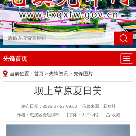
先锋首页
导
航
当前位置：
首页
>
先锋资讯
>
先锋图片
坝上草原夏日美
发布日期：2025-07-27 09:50
信息来源：新华社
作者：屯溪区委组织部
【字体：
大
中
小
】
收藏