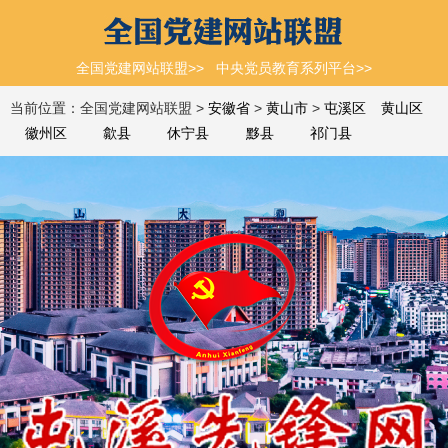
全国党建网站联盟>>
中央党员教育系列平台>>
当前位置：全国党建网站联盟 >
安徽省
>
黄山市
>
屯溪区
黄山区
徽州区
歙县
休宁县
黟县
祁门县