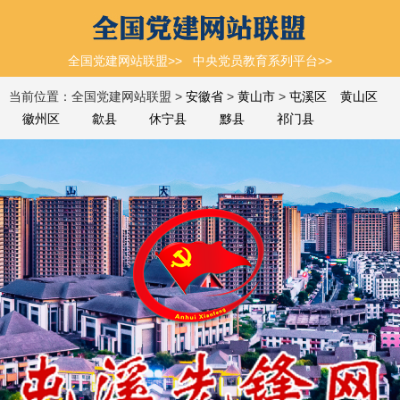
全国党建网站联盟>>
中央党员教育系列平台>>
当前位置：全国党建网站联盟 >
安徽省
>
黄山市
>
屯溪区
黄山区
徽州区
歙县
休宁县
黟县
祁门县