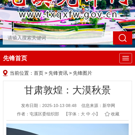
先锋首页
导
航
当前位置：
首页
>
先锋资讯
>
先锋图片
甘肃敦煌：大漠秋景
发布日期：2025-10-13 08:48
信息来源：新华网
作者：屯溪区委组织部
【字体：
大
中
小
】
收藏