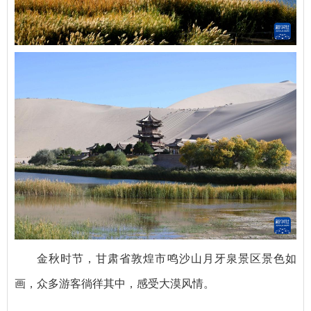
金秋时节，甘肃省敦煌市鸣沙山月牙泉景区景色如
画，众多游客徜徉其中，感受大漠风情。