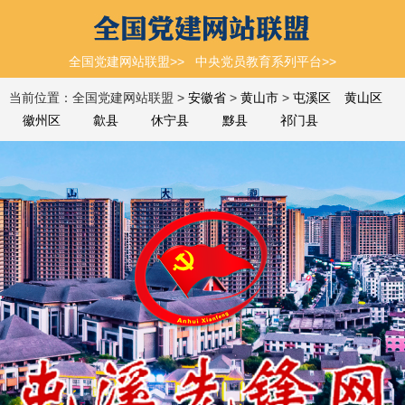
全国党建网站联盟>>
中央党员教育系列平台>>
当前位置：全国党建网站联盟 >
安徽省
>
黄山市
>
屯溪区
黄山区
徽州区
歙县
休宁县
黟县
祁门县