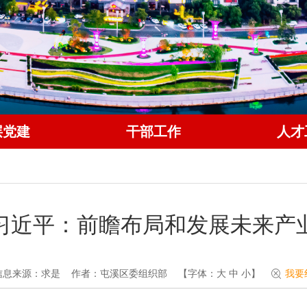
层党建
干部工作
人才
习近平：前瞻布局和发展未来产
信息来源：求是
作者：屯溪区委组织部
【字体：
大
中
小
】
我要