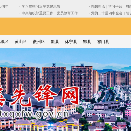
屯溪区
黄山区
徽州区
歙县
休宁县
黟县
祁门县