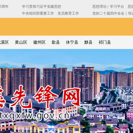
屯溪区
黄山区
徽州区
歙县
休宁县
黟县
祁门县