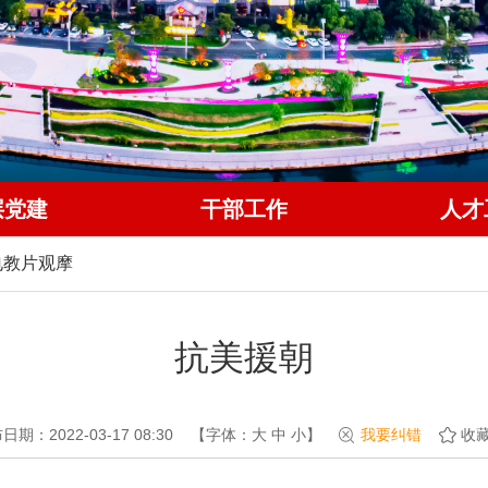
层党建
干部工作
人才
电教片观摩
抗美援朝
日期：2022-03-17 08:30
【字体：
大
中
小
】
我要纠错
收