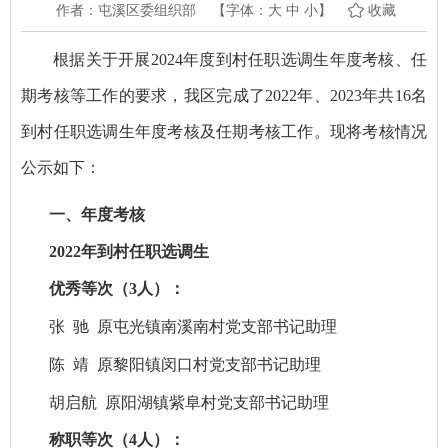
作者：屯溪区委组织部
【字体：
大
中
小
】
收藏
根据关于开展2024年度到村任职选调生年度考核、任
期考核等工作的要求，我区完成了2022年、2023年共16名
到村任职选调生年度考核及任期考核工作。现将考核情况
公示如下：
一、年度考核
202
2
年到村任职选调生
优秀等次（
3
人）：
张
驰
原屯光镇
南溪南村
党
支部
书记助理
陈
靖
原
黎阳镇闵口村党支部书记助理
胡启航
原
阳湖镇紫阜村党支部书记助理
称职等次（
4
人）：