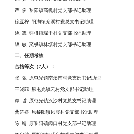
严
俊
黎阳镇高枧村党支部书记助理
徐亚柠
阳湖镇兖溪村党总支书记助理
姚
霏
奕棋镇瑶干村党支部书记助理
钱
敏
奕棋镇林塘村党支部书记助理
二、任期考核
合格
等次（
7
人）：
张
驰
原屯光镇
南溪南村
党
支部
书记助理
王晓菲
原
屯光镇云村党支部书记助理
谭
哲
原
屯光镇汉沙村党总支书记助理
曹娇娇
原
黎阳镇凤霞村党支部书记助理
陈
靖
原
黎阳镇闵口村党支部书记助理