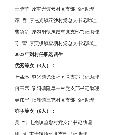
王晓菲
原
屯光镇云村党支部书记助理
谭
哲
原
屯光镇汉沙村党总支书记助理
曹娇娇
原
黎阳镇凤霞村党支部书记助理
陈
蕾
原
奕棋镇查塘村党总支书记助理
202
3
年到村任职选调生
优秀等次（
3
人）：
叶益琳
屯光镇尤溪社区
党支部书记助理
何玉寒
黎阳镇隆阜一村
党支部书记助理
吴伟华
阳湖镇三充村
党支部书记助理
称职等次（
6
人）：
吴
怡
屯光镇
篁墩
村党支部书记助理
姚
灵
屯光镇浯村党支部书记助理