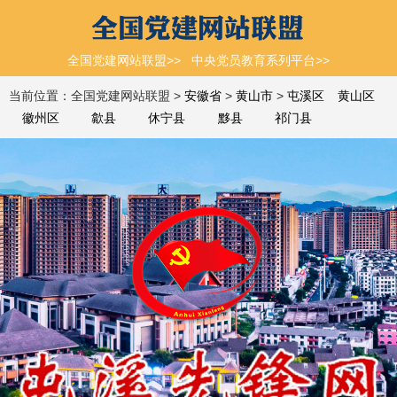
全国党建网站联盟>>
中央党员教育系列平台>>
当前位置：全国党建网站联盟 >
安徽省
>
黄山市
>
屯溪区
黄山区
徽州区
歙县
休宁县
黟县
祁门县