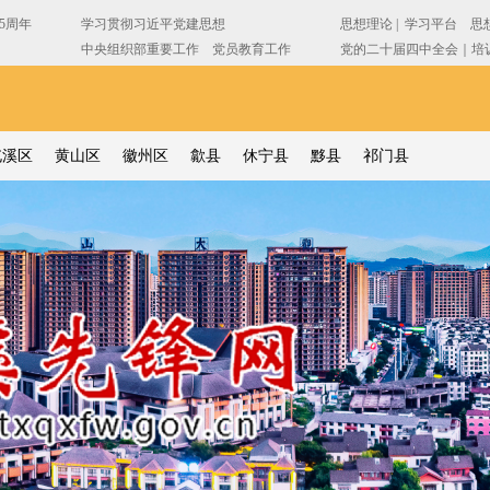
屯溪区
黄山区
徽州区
歙县
休宁县
黟县
祁门县