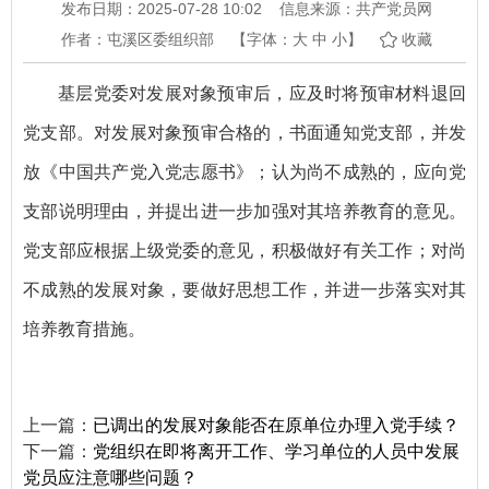
发布日期：2025-07-28 10:02
信息来源：共产党员网
作者：屯溪区委组织部
【字体：
大
中
小
】
收藏
基层党委对发展对象预审后，应及时将预审材料退回
党支部。对发展对象预审合格的，书面通知党支部，并发
放《中国共产党入党志愿书》；认为尚不成熟的，应向党
支部说明理由，并提出进一步加强对其培养教育的意见。
党支部应根据上级党委的意见，积极做好有关工作；对尚
不成熟的发展对象，要做好思想工作，并进一步落实对其
培养教育措施。
上一篇：
已调出的发展对象能否在原单位办理入党手续？
下一篇：
党组织在即将离开工作、学习单位的人员中发展
党员应注意哪些问题？