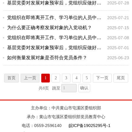
基层党委对发展对象预审后，党组织应做好哪些工作？
2025-07-28
党组织在即将离开工作、学习单位的人员中发展党员应注意哪些问题？
2025-07-21
为什么要正确考察发展对象的入党动机？
2025-07-15
党组织在即将离开工作、学习单位的人员中发展党员应注意哪些问题？
2025-07-08
基层党委对发展对象预审后，党组织应做好哪些工作？
2025-07-01
如何衡量发展对象是否符合党员条件？
2025-06-23
首页
上一页
1
2
3
4
5
下一页
尾页
确认
共8页
跳至
主办单位：中共黄山市屯溪区委组织部
承办：黄山市屯溪区委组织部党员教育中心
电话：0559-2596140
皖ICP备19025295号-1