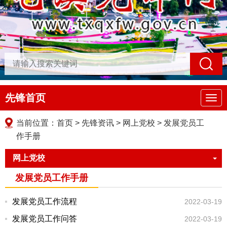
先锋首页
导
航
当前位置：
首页
>
先锋资讯
>
网上党校
>
发展党员工
作手册
网上党校
发展党员工作手册
发展党员工作流程
2022-03-19
发展党员工作问答
2022-03-19