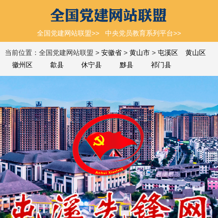
全国党建网站联盟>>
中央党员教育系列平台>>
当前位置：全国党建网站联盟 >
安徽省
>
黄山市
>
屯溪区
黄山区
徽州区
歙县
休宁县
黟县
祁门县