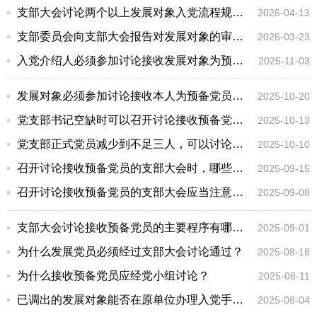
支部大会讨论两个以上发展对象入党流程规定？
2026-04-13
支部委员会向支部大会报告对发展对象的审查情况，一般应包括哪些内容？
2026-03-23
入党介绍人必须参加讨论接收发展对象为预备党员的支部大会吗？
2025-11-03
发展对象必须参加讨论接收本人为预备党员的支部大会吗？
2025-10-20
党支部书记空缺时可以召开讨论接收预备党员的支部大会吗？
2025-10-13
党支部正式党员减少到不足三人，可以讨论接收预备党员吗？
2025-10-10
召开讨论接收预备党员的支部大会时，哪些人可不计入应到会党员人数？
2025-09-15
召开讨论接收预备党员的支部大会应当注意哪些问题？
2025-09-08
支部大会讨论接收预备党员的主要程序有哪些？
2025-09-01
为什么发展党员必须经过支部大会讨论通过？
2025-08-18
为什么接收预备党员应经党小组讨论？
2025-08-11
已调出的发展对象能否在原单位办理入党手续？
2025-08-04