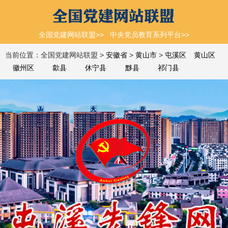
全国党建网站联盟>>
中央党员教育系列平台>>
当前位置：全国党建网站联盟 >
安徽省
>
黄山市
>
屯溪区
黄山区
徽州区
歙县
休宁县
黟县
祁门县